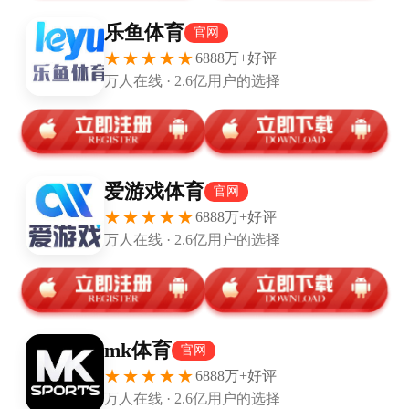
即将完成租借至伯恩利的转会，这笔交易将不包含买断选
项。
31岁的沃德-普劳斯的离队已得到西汉姆主帅努诺的批准，
​扫描二维码推送至手机访问。
本文转载自互联网，如有侵权，联系删除。
本文链接：
https://app-cn-bobbandao.com/post/83.html
上一篇：
BOB半岛官网-苏亚雷斯社媒晒照庆祝39岁生日：感谢大家的生日祝福
下一篇：
BOB半岛官网-记者：已报价2800万镑，富勒姆和埃因霍温就引进前锋佩皮深入谈判
xiaoqiao