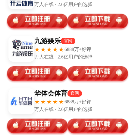
1月27日讯 The Athletic报道，沃德·普劳斯即将租借加盟伯
恩利。
报道称，西汉姆中场詹姆斯·沃德-普劳斯已获准接受体检，