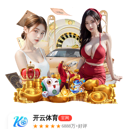
首页
nba
英超
意甲
法甲
德甲
西甲
欧冠
关于BOB半岛,BOB半
岛官网,BOB半岛体育,BOB半岛平台
首页
西甲
正文
BOB半岛平台-TA：西汉姆中场沃德·普劳斯即
将租借加盟伯恩利，已获准接受体检
xiaoqiao
西甲
2026-01-28
228
0
1月27日讯 The Athletic报道，沃德·普劳斯即将租
借加盟伯恩利。报道称，西汉姆中场詹姆斯·沃德-
普劳斯已获准接受体检，即将完成租借至伯恩利的
转会，这笔交易将不包含买断选项。31岁的沃德-
普劳斯的离队已得到西汉姆主帅努诺的批准，...